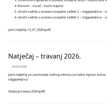
zdravstveni djelatnik u sustavu socijalne skrbi – medicinska s
Ekonom – vozač – kućni majstor
stručni radnik u sustavu socijalne zaštite 2 – odgajatelj/ica – s
stručni radnik u sustavu socijalne zaštite 2 – odgajatelj/ica – 
Javni natječaj 13_07_2026
(pdf)
Natječaj – travanj 2026.
24/04/2026
Javni natječaj za zasnivanje radnog odnosa za radno mjesto: kuhar – s
odgajatelj/ica:
Natjecaj travanj 2026
(pdf)