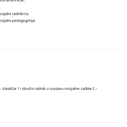
estra/tehničar,
ocijalni radnik/ca
socijalni pedagog/inja
lastičar 1 i stručni radnik u sustavu socijalne zaštite 2 –