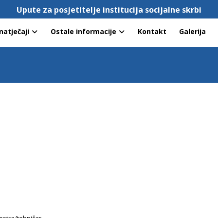
Upute za posjetitelje institucija socijalne skrbi
natječaji
Ostale informacije
Kontakt
Galerija