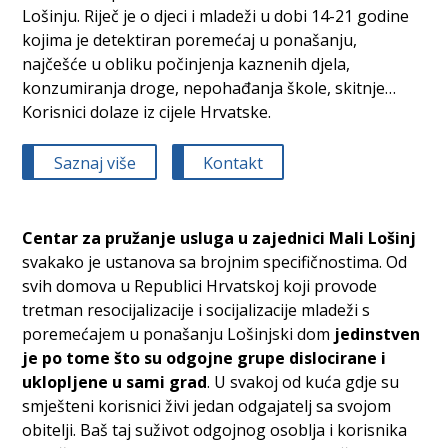
Lošinju. Riječ je o djeci i mladeži u dobi 14-21 godine
kojima je detektiran poremećaj u ponašanju,
najčešće u obliku počinjenja kaznenih djela,
konzumiranja droge, nepohađanja škole, skitnje…
Korisnici dolaze iz cijele Hrvatske.
Saznaj više
Kontakt
Centar za pružanje usluga u zajednici Mali Lošinj
svakako je ustanova sa brojnim specifičnostima. Od
svih domova u Republici Hrvatskoj koji provode
tretman resocijalizacije i socijalizacije mladeži s
poremećajem u ponašanju Lošinjski dom
jedinstven
je po tome što su odgojne grupe dislocirane i
uklopljene u sami grad
. U svakoj od kuća gdje su
smješteni korisnici živi jedan odgajatelj sa svojom
obitelji. Baš taj suživot odgojnog osoblja i korisnika