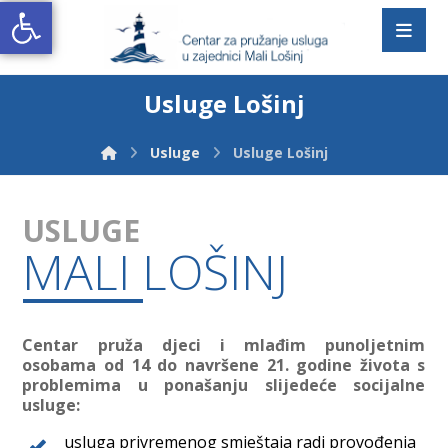
Open toolbar
Usluge Lošinj
Usluge
Usluge Lošinj
USLUGE
MALI LOŠINJ
Centar pruža djeci i mlađim punoljetnim
osobama od 14 do navršene 21. godine života s
problemima u ponašanju slijedeće socijalne
usluge:
usluga privremenog smještaja radi provođenja