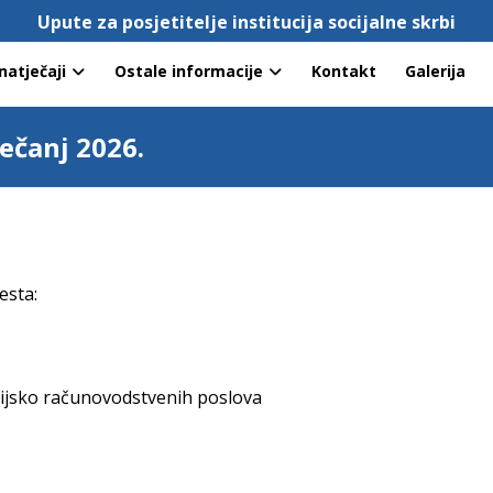
Upute za posjetitelje institucija socijalne skrbi
natječaji
Ostale informacije
Kontakt
Galerija
ječanj 2026.
esta:
ancijsko računovodstvenih poslova